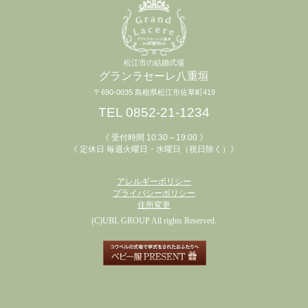
松江市の結婚式場
グランラセーレ八重垣
〒690-0035 島根県松江市佐草町419
TEL 0852-21-1234
《 受付時間 10:30～19:00 》
《 定休日 毎週火曜日・水曜日（祝日除く）》
アレルギーポリシー
プライバシーポリシー
住所変更
(C)UBL GROUP All rights Reserved.