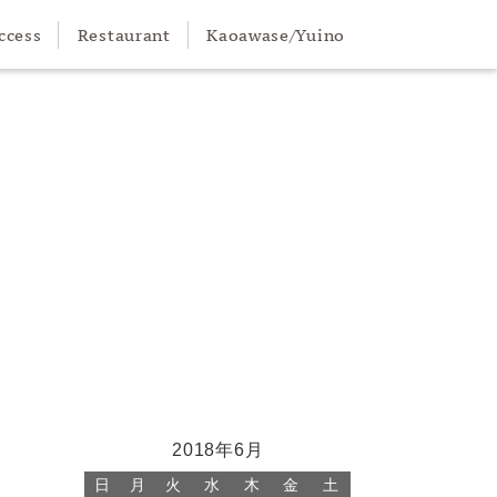
ccess
Restaurant
Kaoawase/Yuino
プラン
2018年6月
日
月
火
水
木
金
土