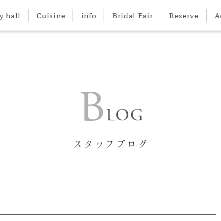
y hall
Cuisine
info
Bridal Fair
Reserve
A
ン大聖堂
オール
スタッフブログ
クリスティーナⅡ世号
奥の院御神殿
ウェディングレポート
B
LOG
スタッフブログ