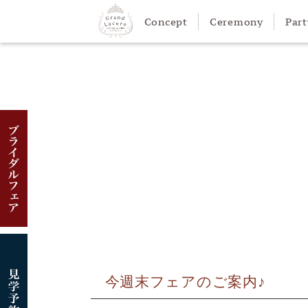
Concept
Ceremony
Part
挙式会場 ›
披露宴会場 ›
ギャラリー
聖オーディー
ルシ
今週末フェアのご案内♪