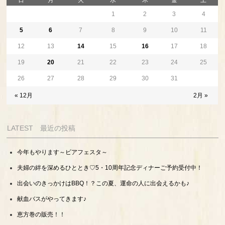
日
月
火
水
木
金
土
1
2
3
4
5
6
7
8
9
10
11
12
13
14
15
16
17
18
19
20
21
22
23
24
25
26
27
28
29
30
31
« 12月
2月 »
LATEST 最近の投稿
今年もやります～ビアフェスタ～
夫婦の絆を深めるひととき♡5・10周年記念ディナーご予約受付中！
出会いのきっかけはBBQ！？この夏、運命の人に出会えるかも♪
献血バスがやってきます♪
恵方巻の販売！！